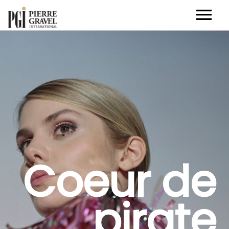
Artistes
Événements corporatifs
Nouvelles
À propos
Contact
Coeur de
EN
pirate