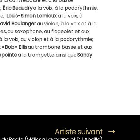
à la contrebasse et à la basse
s;
Éric Beaudry
à la voix, à la podorythmie,
re;
Louis-Simon Lemieux
à la voix, à
avid Boulanger
au violon, à la voix et à la
res, au saxophone, au flageolet et aux
 à la voix, au violon et à la podorythmie;
« Bob » Ellis
au trombone basse et aux
apointe
à la trompette ainsi que
Sandy
Artiste suivant
ady Beats (Mélissa Lavergne et DJ Abeille)