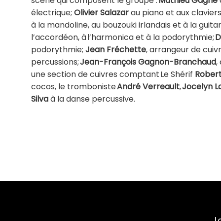
scène qui composent le groupe :
Mathieu Gagné
électrique;
Olivier Salazar
au piano et aux clavier
à la mandoline, au bouzouki irlandais et à la guita
l’accordéon, à l’harmonica et à la podorythmie;
D
podorythmie;
Jean Fréchette
, arrangeur de cuiv
percussions;
Jean-François Gagnon-Branchaud
,
une section de cuivres comptant Le Shérif
Robert 
cocos, le tromboniste
André Verreault
,
Jocelyn L
Silva
à la danse percussive.
L