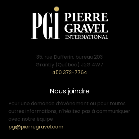
35, rue Dufferin, bureau 203
Granby (Québec) J2G 4W7
450 372-7764
Nous joindre
Pour une demande d’événement ou pour toutes
autres informations, n’hésitez pas à communiquer
avec notre équipe
pgi@pierregravel.com