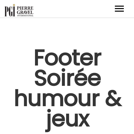
Artistes
Événements corporatifs
Footer
Nouvelles
Soirée
À propos
Contact
humour &
EN
jeux