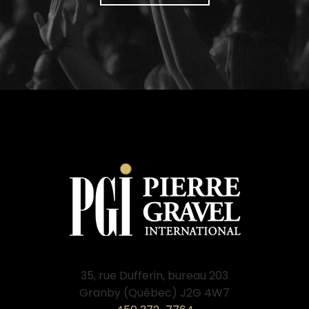
35, rue Dufferin, bureau 203
Granby (Québec) J2G 4W7