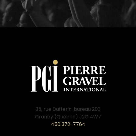
35, rue Dufferin, bureau 203
Granby (Québec) J2G 4W7
450 372-7764