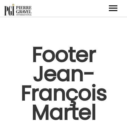
Artistes
Événements corporatifs
Footer
Nouvelles
Jean-
À propos
Contact
François
EN
Martel