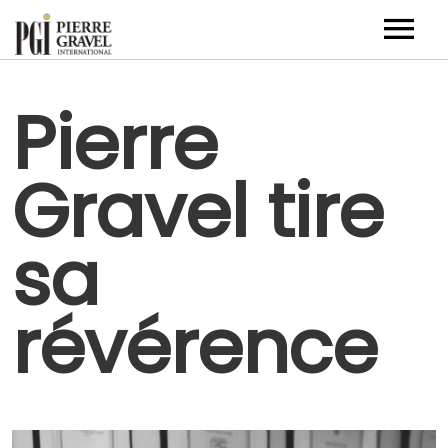
Artistes
Pierre
Événements corporatifs
Gravel tire
Nouvelles
À propos
sa
Contact
révérence
EN